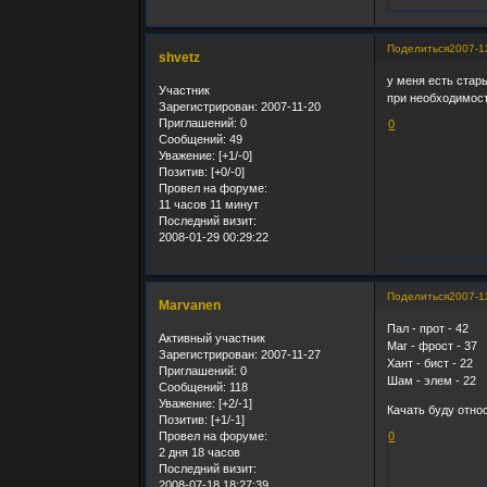
Поделиться
2007-1
shvetz
у меня есть стары
Участник
при необходимост
Зарегистрирован
: 2007-11-20
Приглашений:
0
0
Сообщений:
49
Уважение:
[+1/-0]
Позитив:
[+0/-0]
Провел на форуме:
11 часов 11 минут
Последний визит:
2008-01-29 00:29:22
Поделиться
2007-1
Marvanen
Пал - прот - 42
Активный участник
Маг - фрост - 37
Зарегистрирован
: 2007-11-27
Хант - бист - 22
Приглашений:
0
Шам - элем - 22
Сообщений:
118
Уважение:
[+2/-1]
Качать буду отно
Позитив:
[+1/-1]
Провел на форуме:
0
2 дня 18 часов
Последний визит:
2008-07-18 18:27:39