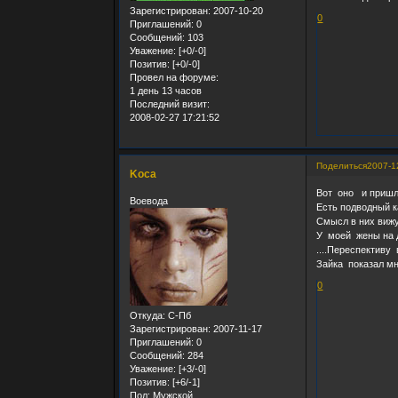
Зарегистрирован
: 2007-10-20
0
Приглашений:
0
Сообщений:
103
Уважение:
[+0/-0]
Позитив:
[+0/-0]
Провел на форуме:
1 день 13 часов
Последний визит:
2008-02-27 17:21:52
Поделиться
2007-1
Koca
Вот оно и пришло
Воевода
Есть подводный к
Смысл в них виж
У моей жены на 
....Переспективу
Зайка показал мн
0
Откуда:
С-Пб
Зарегистрирован
: 2007-11-17
Приглашений:
0
Сообщений:
284
Уважение:
[+3/-0]
Позитив:
[+6/-1]
Пол:
Мужской