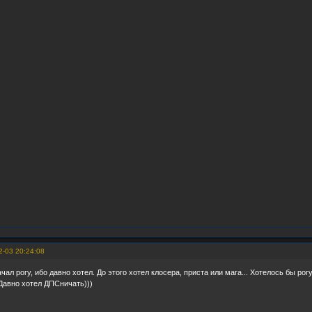
2-03 20:24:08
ачал рогу, ибо давно хотел. До этого хотел клосера, приста или мага... Хотелось бы рог
Давно хотел ДПСничать)))