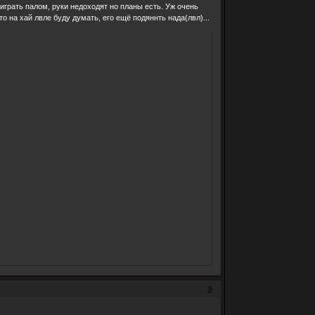
играть палом, руки недоходят но планы есть. Уж очень
о на хай лвле буду думать, его ещё подяннть нада(лвл)...
9