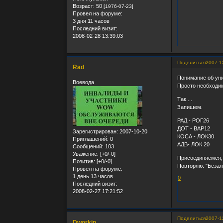
Возраст:
50
[1976-07-23]
Провел на форуме:
3 дня 11 часов
Последний визит:
2008-02-28 13:39:03
Поделиться
2007-1
Rad
Понимание об ун
Воевода
Просто необходимо
Так....
Запишем.
РАД - РОГ26
ДОТ - ВАР12
Зарегистрирован
: 2007-10-20
КОСА - ЛОК30
Приглашений:
0
АДВ- ЛОК 20
Сообщений:
103
Уважение:
[+0/-0]
Присоединяемся, 
Позитив:
[+0/-0]
Повторяю. "Безал
Провел на форуме:
1 день 13 часов
0
Последний визит:
2008-02-27 17:21:52
Поделиться
2007-1
Dworkin