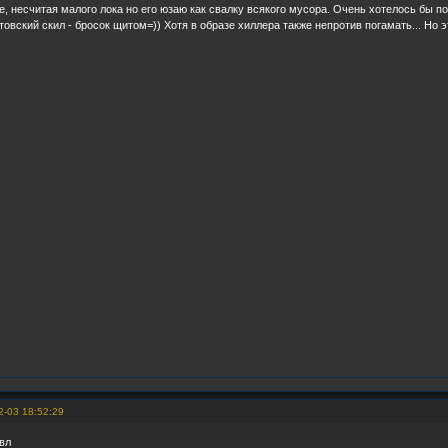
е, несчитая малого лока но его юзаю как свалку всякого мусора. Очень хотелось бы по
овский скил - бросок щитом=)) Хотя в образе хиллера также непротив погамать... Но эт
2-03 18:52:29
вл