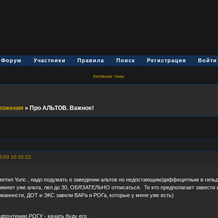
Форум
Участники
Правила
Поиск
Регистрация
Войти
Активные темы
ложения
»
Про АЛЬТОВ. Важное!
2-03 10:32:22
метил Yuric , надо подумать о заведении альтов по недостающим/диффецитным в гиль
имеет уже альта, лвл до 30, ОБЯЗАТЕЛЬНО отписаться. Те кто предполагает завести а
сованности, ДОТ и ЭКС завели ВАРа и РОГа, которые у меня уже есть)
дпочтению РОГУ - качать буду его