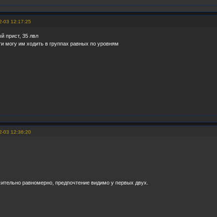
2-03 12:17:25
й прист, 35 лвл
и могу им ходить в группах равных по уровням
2-03 12:36:20
сительно равномерно, предпочтение видимо у первых двух.