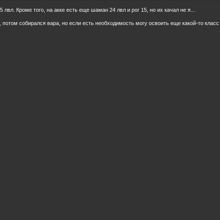
5 лвл. Кроме того, на акке есть еще шаман 24 лвл и рог 15, но их качал не я...
, потом собирался вара, но если есть необходимость могу освоить еще какой-то класс