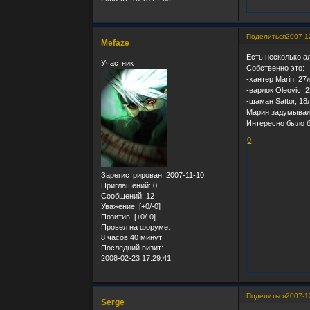
Поделиться
2007-1
Mefaze
Есть несколько ал
Участник
Собственно это:
-хантер Marin, 27
-варлок Oleovic,
-шаман Sattor, 18
Марин задумывалс
Интересно было б
0
Зарегистрирован
: 2007-11-10
Приглашений:
0
Сообщений:
12
Уважение:
[+0/-0]
Позитив:
[+0/-0]
Провел на форуме:
8 часов 40 минут
Последний визит:
2008-02-23 17:29:41
Поделиться
2007-1
Serge