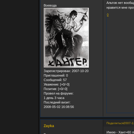
Альтов нет вообщ
Воевода
нравится мне прот
0
Зарегистрирован
: 2007-10-20
Приглашений:
0
Сообщений:
57
Уважение:
[+0/-0]
Позитив:
[+0/-0]
Провел на форуме:
1 день 3 часа
Последний визит:
2008-05-02 16:08:56
Поделиться
2007-1
Zayka
Имею - Хант=60 л