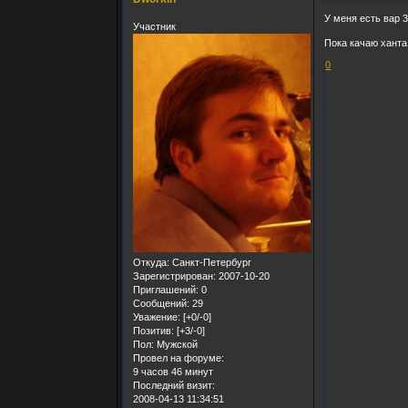
У меня есть вар 3
Участник
Пока качаю ханта
0
Откуда:
Санкт-Петербург
Зарегистрирован
: 2007-10-20
Приглашений:
0
Сообщений:
29
Уважение:
[+0/-0]
Позитив:
[+3/-0]
Пол:
Мужской
Провел на форуме:
9 часов 46 минут
Последний визит:
2008-04-13 11:34:51