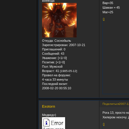
Воевода
Вар=35
Шаман = 45
Маг=25
0
Откуда:
Соснобыль
Зарегистрирован
: 2007-10-21
Приглашений:
0
Сообщений:
43
Уважение:
[+1/-0]
Позитив:
[+1/-0]
Пол:
Мужской
Возраст:
41
[1985-05-12]
Провел на форуме:
4 часа 33 минуты
Последний визит:
2008-02-20 00:55:10
Поделиться
2007-1
Exotorn
Рога 13, просто н
Медвед=)
Хилером нехочу. 
0