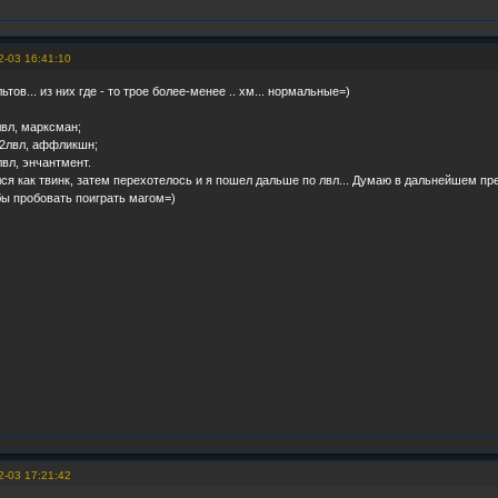
2-03 16:41:10
ьтов... из них где - то трое более-менее .. хм... нормальные=)
лвл, марксман;
 22лвл, аффликшн;
лвл, энчантмент.
я как твинк, затем перехотелось и я пошел дальше по лвл... Думаю в дальнейшем пр
ы пробовать поиграть магом=)
2-03 17:21:42