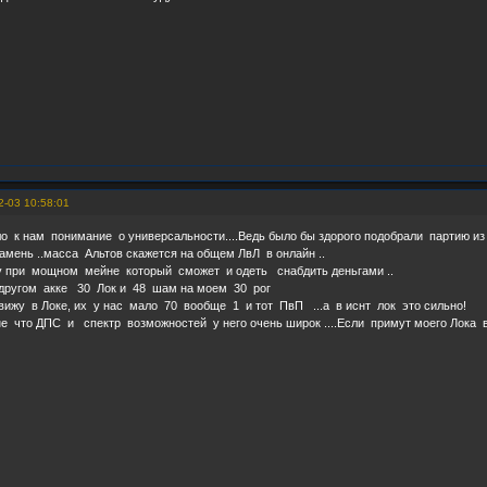
2-03 10:58:01
 к нам понимание о универсальности....Ведь было бы здорого подобрали партию из
амень ..масса Альтов скажется на общем ЛвЛ в онлайн ..
у при мощном мейне который сможет и одеть снабдить деньгами ..
другом акке 30 Лок и 48 шам на моем 30 рог
 вижу в Локе, их у нас мало 70 вообще 1 и тот ПвП ...а в иснт лок это сильно!
е что ДПС и спектр возможностей у него очень широк ....Если примут моего Лока в