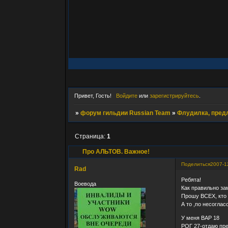
Привет, Гость!
Войдите
или
зарегистрируйтесь
.
»
форум гильдии Russian Team
»
Флудилка, пред
Страница:
1
Про АЛЬТОВ. Важное!
Поделиться
2007-1
Rad
Ребята!
Воевода
Как правильно за
Прошу ВСЕХ, кто 
А то ,по несогла
У меня ВАР 18
РОГ 27-отдаю пре